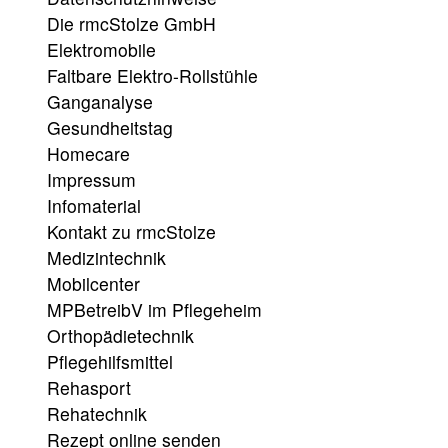
Die rmcStolze GmbH
Elektromobile
Faltbare Elektro-Rollstühle
Ganganalyse
Gesundheitstag
Homecare
Impressum
Infomaterial
Kontakt zu rmcStolze
Medizintechnik
Mobilcenter
MPBetreibV im Pflegeheim
Orthopädietechnik
Pflegehilfsmittel
Rehasport
Rehatechnik
Rezept online senden